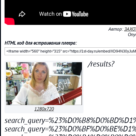
Автор:
ЗАХОТ
Опу
HTML код для встраивания плеера:
/results?
1280x720
search_query=%23%D0%B8%D0%BD%
search_query=%23%D0%BF%D0%BE%