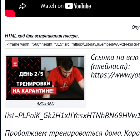
Опу
HTML код для встраивания плеера:
Ссылка на всю
(плейлист):
https://www.yo
480x360
list=PLPoiK_Gk2H1xllYesxHTNbBN69HVw
Продолжаем тренироваться дома. Кар