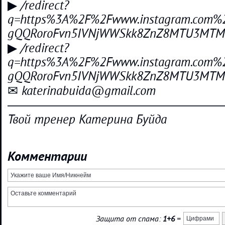
▶ /redirect?
q=https%3A%2F%2Fwww.instagram.com%2F
gQQRoroFvn5IVNjWWSkk8ZnZ8MTU3MTM3
▶ /redirect?
q=https%3A%2F%2Fwww.instagram.com%2F
gQQRoroFvn5IVNjWWSkk8ZnZ8MTU3MTM3
✉ katerinabuida@gmail.com
―――――――――――――――――
Твой тренер Катерина Буйда
Комментарии
Защита от спама:
1+6
=