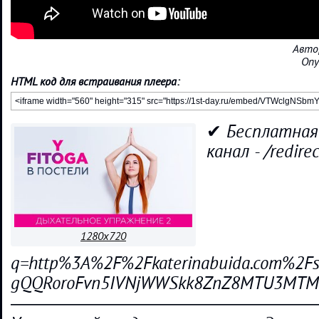
Авто
Опу
HTML код для встраивания плеера:
✔ Бесплатная
канал - /redirec
1280x720
q=http%3A%2F%2Fkaterinabuida.com%2Fs
gQQRoroFvn5IVNjWWSkk8ZnZ8MTU3MTM3
―――――――――――――――――