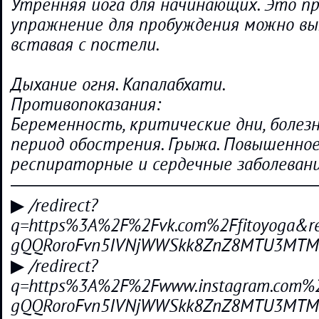
Утренняя йога для начинающих. Это п
упражнение для пробуждения можно вы
вставая с постели.
Дыхание огня. Капалабхати.
Противопоказания:
Беременность, критические дни, болез
период обострения. Грыжа. Повышенное
респираторные и сердечные заболевани
―――――――――――――――――
▶ /redirect?
q=https%3A%2F%2Fvk.com%2Ffitoyoga&re
gQQRoroFvn5IVNjWWSkk8ZnZ8MTU3MTM3
▶ /redirect?
q=https%3A%2F%2Fwww.instagram.com%2F
gQQRoroFvn5IVNjWWSkk8ZnZ8MTU3MTM3