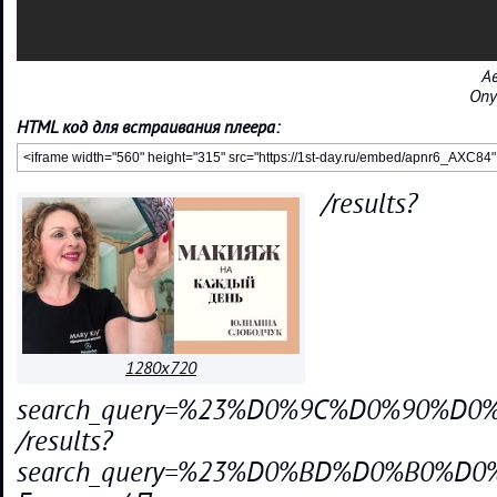
А
Опу
HTML код для встраивания плеера:
/results?
1280x720
search_query=%23%D0%9C%D0%90%D
/results?
search_query=%23%D0%BD%D0%B0%