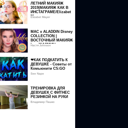
ЛЕТНИЙ МАКИЯЖ
2019|МАКИЯЖ КАК В
ИНСТАГРАМЕ/Elizabet
Mayer
Elizabet Mayer
MAC x ALADDIN Disney
COLLECTION |
ВОСТОЧНЫЙ МАКИЯЖ
| я - ЖАСМИН
Настя Johnson
❤КАК ПОДКАТИТЬ К
ДЕВУШКЕ - Советы от
Комьюнити CS:GO
See Nape
ТРЕНИРОВКА ДЛЯ
ДЕВУШЕК С ФИТНЕС
РЕЗИНКОЙ НА РУКИ
Владимир Пашко