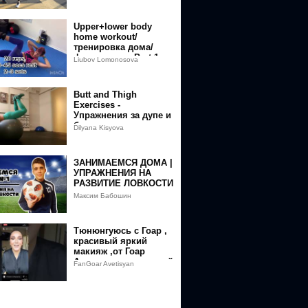
ZbVN9-
Upper+lower body
home workout/
тренировка дома/
фитнес дома Part 1
Liubov Lomonosova
_ZbVN9-
Butt and Thigh
Exercises -
Упражнения за дупе и
бедра
Dilyana Kisyova
ЗАНИМАЕМСЯ ДОМА |
УПРАЖНЕНИЯ НА
РАЗВИТИЕ ЛОВКОСТИ
Максим Бабошин
Тюнюнгуюсь с Гоар ,
красивый яркий
макияж ,от Гоар
Аветисян , восточный
FanGoar Avetisyan
макияж от Goar