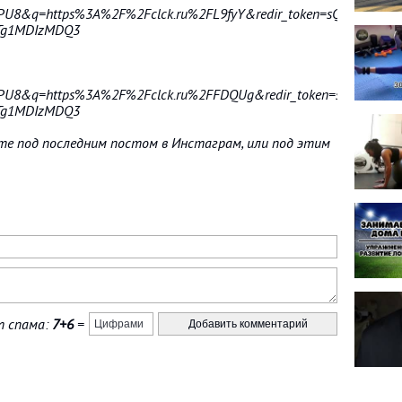
5PU8&q=https%3A%2F%2Fclck.ru%2FL9fyY&redir_token=sQltfXWj3g_
Tg1MDIzMDQ3
5PU8&q=https%3A%2F%2Fclck.ru%2FFDQUg&redir_token=sQltfXWj3g
Tg1MDIzMDQ3
йте под последним постом в Инстаграм, или под этим
 спама:
7+6
=