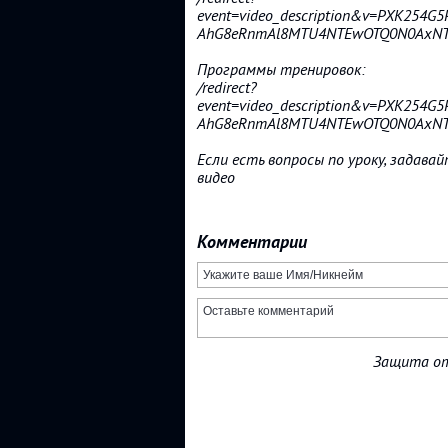
event=video_description&v=PXK254G
AhG8eRnmAl8MTU4NTEwOTQ0N0AxN
Программы тренировок:
/redirect?
event=video_description&v=PXK254G
AhG8eRnmAl8MTU4NTEwOTQ0N0AxN
Если есть вопросы по уроку, задава
видео
Комментарии
Защита от