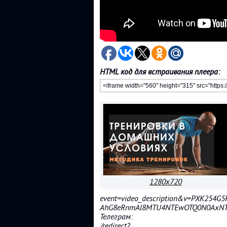
HTML код для встраивания плеера:
1280x720
event=video_description&v=PXK254G
AhG8eRnmAl8MTU4NTEwOTQ0N0AxN
Телеграм:
/redirect?