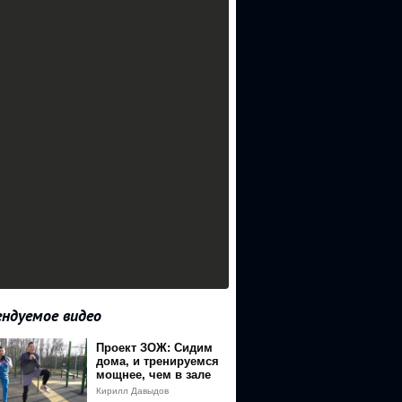
ндуемое видео
Проект ЗОЖ: Сидим
redir_token=sQltfXWj3g_ZbVN9-
дома, и тренируемся
мощнее, чем в зале
Кирилл Давыдов