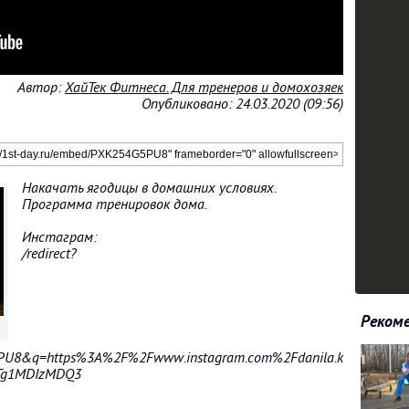
Автор:
ХайТек Фитнеса. Для тренеров и домохозяек
Опубликовано: 24.03.2020 (09:56)
Накачать ягодицы в домашних условиях.
Программа тренировок дома.
Инстаграм:
/redirect?
Рекоме
5PU8&q=https%3A%2F%2Fwww.instagram.com%2Fdanila.kaburov%2F&
Tg1MDIzMDQ3