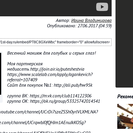
Автор:
Ирина Владимирова
Опубликовано: 27.06.2017 (04:59)
Весенний макияж для голубых и серых глаз!
Моя партнерская
медиасеть:http://join.air.io/puteshestvia
https://www.scalelab.com/apply/agankevich?
referral=107409
Сайт для покупок №1: http://ali.pub/hw95k
группа ВК: https://m.vk.com/club114122306
Рекоме
группа ОК: https://ok.ru/group/53325742014541
youtube.com/channel/UCrDi7szeZSSh0yrlVLXMLNA?
be.com/channel/UCrqwbJ0fQHJm1AEnuJkKOSg?