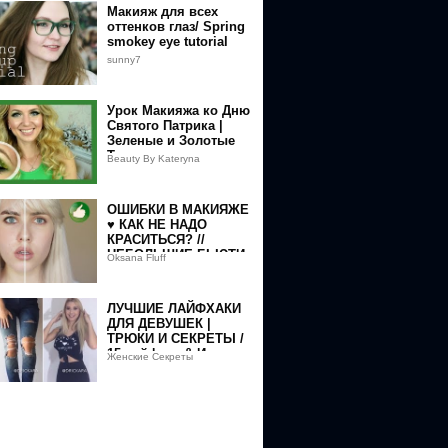
Макияж для всех
оттенков глаз/ Spring
smokey eye tutorial
sunny7
Урок Макияжа ко Дню
Святого Патрика |
Зеленые и Золотые
Тона
Beauty By Kateryna
ОШИБКИ В МАКИЯЖЕ
♥ КАК НЕ НАДО
КРАСИТЬСЯ? //
НЕБОЛЬШИЕ БЬЮТИ
Oksana Fluff
ЛАЙФХАКИ ДЛЯ
ДЕВУШЕК ♥ МАКИЯЖ
ЛУЧШИЕ ЛАЙФХАКИ
ДЛЯ ДЕВУШЕК |
ТРЮКИ И СЕКРЕТЫ /
15 лайфхак & Идеи
Женские Секреты
которые нужно знать!