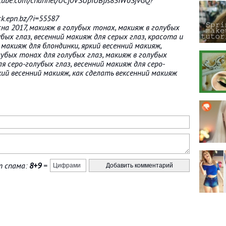
utube.com/channel/UCf0VSUpiUBfJs83IWoSjvGQ?
ck.epn.bz/?i=55587
на 2017, макияж в голубых тонах, макияж в голубых
бых глаз, весенний макияж для серых глаз, красота и
 макияж для блондинки, яркий весенний макияж,
лубых тонах для голубых глаз, макияж в голубых
я серо-голубых глаз, весенний макияж для серо-
кий весенний макияж, как сделать вексенний макияж
 спама:
8+9
=