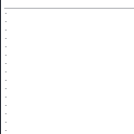
___________________________________________
-
-
-
-
-
-
-
-
-
-
-
-
-
-
-