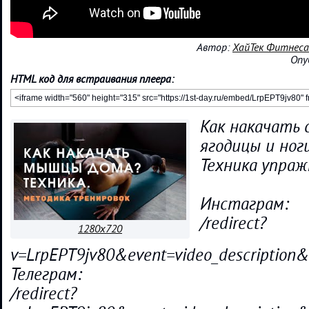
Автор:
ХайТек Фитнеса
Опу
HTML код для встраивания плеера:
Как накачать 
ягодицы и ног
Техника упра
Инстаграм:
/redirect?
1280x720
v=LrpEPT9jv80&event=video_descript
Телеграм:
/redirect?