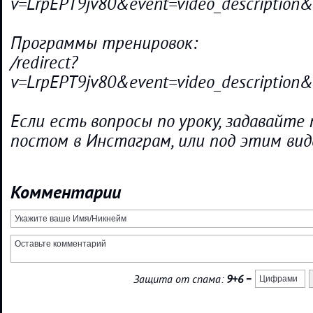
v=LrpEPT9jv80&event=video_descript
Программы тренировок:
/redirect?
v=LrpEPT9jv80&event=video_descript
Если есть вопросы по уроку, задавайте
постом в Инстаграм, или под этим вид
Комментарии
Защита от спама:
9+6
=