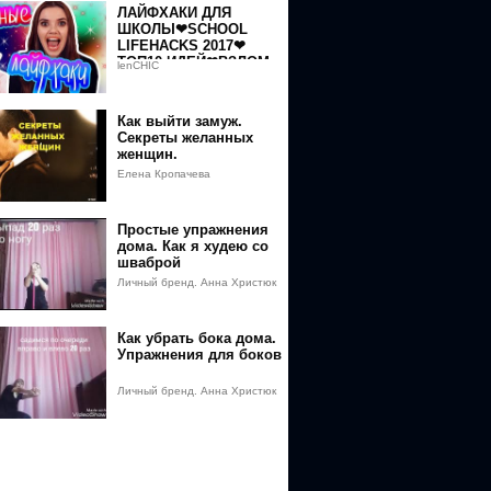
ЛАЙФХАКИ ДЛЯ
ШКОЛЫ❤SCHOOL
LIFEHACKS 2017❤
ТОП10 ИДЕЙ❤ВЗЛОМ
lenCHIC
ШКОЛЫ❤ЛАЙФХАКИ
ДЛЯ ДЕВУШЕК❤ТОП
СОВЕТЫ 2017
Как выйти замуж.
Секреты желанных
женщин.
Елена Кропачева
Простые упражнения
дома. Как я худею со
шваброй
Личный бренд. Анна Христюк
Как убрать бока дома.
Упражнения для боков
Личный бренд. Анна Христюк