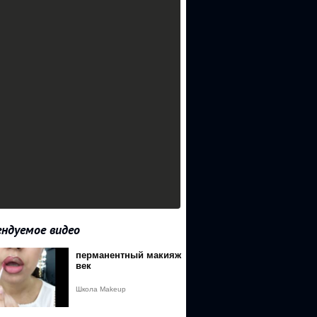
ндуемое видео
перманентный макияж
век
Школа Makeup