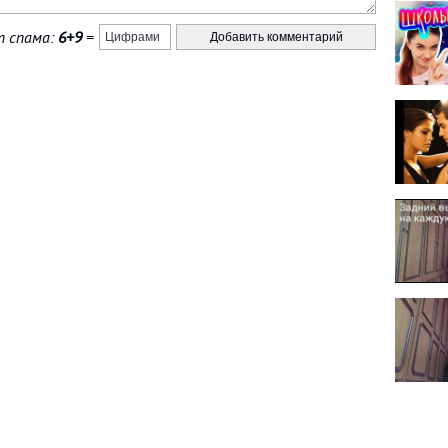
 спама:
6+9
=