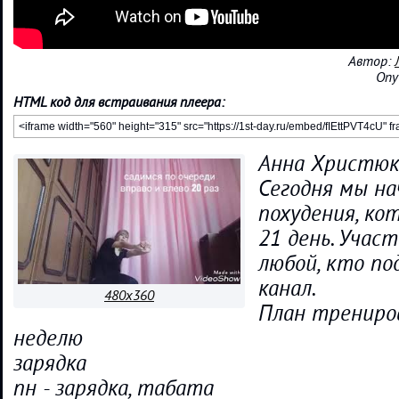
Автор:
Опу
HTML код для встраивания плеера:
Анна Христюк
Сегодня мы н
похудения, ко
21 день. Учас
любой, кто по
канал.
480x360
План трениро
неделю
зарядка
пн - зарядка, табата