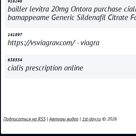
918248
bailler levitra 20mg Ontora purchase cial
bamappeame Generic Sildenafil Citrate F
141897
https://vsviagrav.com/ - viagra
638554
cialis prescription online
Подписаться на RSS
|
Авторы видео
|
1st-day.ru
© 2026