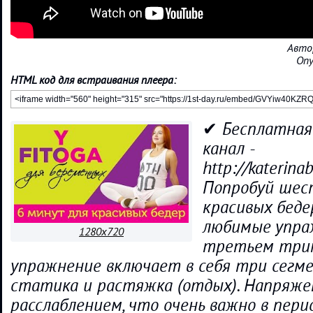
Авто
Опу
HTML код для встраивания плеера:
✔ Бесплатная
канал -
http://katerina
Попробуй шес
красивых беде
любимые упра
1280x720
третьем трим
упражнение включает в себя три сегме
статика и растяжка (отдых). Напряже
расслаблением, что очень важно в пер