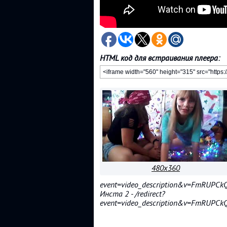
HTML код для встраивания плеера:
480x360
event=video_description&v=FmRUPC
Инста 2 - /redirect?
event=video_description&v=FmRUPC