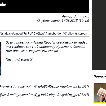
Автор:
Arina Fox
Опубликовано: 17.09.2018 (10:45)
Всем приветос я Арина Крос! В сегоднешнем видео
ты увидишь как мой опиратор Кристина делает
мне макияж с закрытыми глазами.
Инста- /redirect?
Рекоме
kQjww&redir_token=RmW_g4a8O49epLRwgqiCm_jpt1B8MTUzNzI0Mzg
kQjww&redir_token=RmW_g4a8O49epLRwgqiCm_jpt1B8MTUzNzI0Mzg