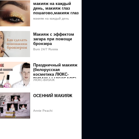
макияж на каждый
день, макияж глаз
пошагово,макияж глаз
видео
макияж на каждый день
Макияж с эффектом
загара при помощи
бронзера
Buro 24/7 Russia
Праздничный макияж
(белорусская
косметика ЛЮКС-
ВИЗАЖ | LUXVISAGE)
ЛЮКС-ВИЗАЖ
ОСЕННИЙ МАКИЯЖ
Annie Peachi