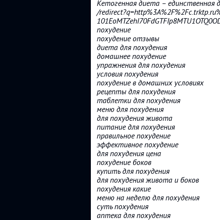
Кетогенная диета – единственная д
/redirect?q=http%3A%2F%2Fc.trktp.ru
101EoMTZehI70FdGTFIp8MTU1OTQ0OD
похудение
похудение отзывы
диета для похудения
домашнее похудение
упражнения для похудения
условия похудения
похудение в домашних условиях
рецепты для похудения
таблетки для похудения
меню для похудения
для похудения живота
питание для похудения
правильное похудение
эффективное похудение
для похудения цена
похудение боков
купить для похудения
для похудения живота и боков
похудения какие
меню на неделю для похудения
суть похудения
аптека для похудения