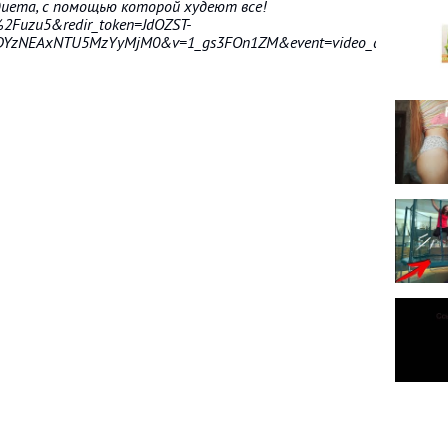
иета, с помощью которой худеют все!
%2Fuzu5&redir_token=JdOZST-
YzNEAxNTU5MzYyMjM0&v=1_gs3FOn1ZM&event=video_description