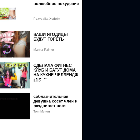
волшебное похудение
Poxydalka Xydeim
ВАШИ ЯГОДИЦЫ
БУДУТ ГОРЕТЬ
Marina Palmer
СДЕЛАЛА ФИТНЕС
КЛУБ И БАТУТ ДОМА
НА КУХНЕ ЧЕЛЛЕНДЖ
| Elli Di
Elli Di
соблазнительная
девушка сосет член и
раздвигает ноги
Tom Melton