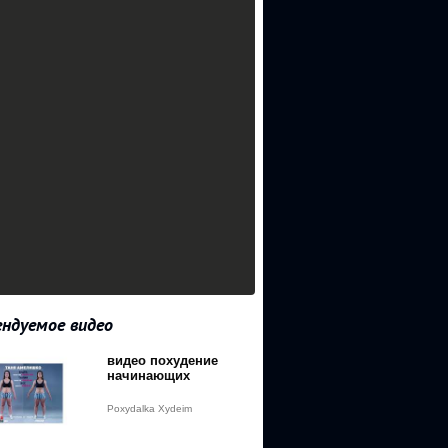
ндуемое видео
видео похудение
начинающих
Poxydalka Xydeim