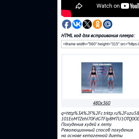
HTML код для встраивания плеера:
480x360
q=http%3A%2F%2Fc.trktp.ru%2Fuzu5&r
101EoMTZehI70FdGTFIp8MTU1OTQ0OD
Похудения худей к лету.
Революционный способ похудения
на основе кетогенной диеты