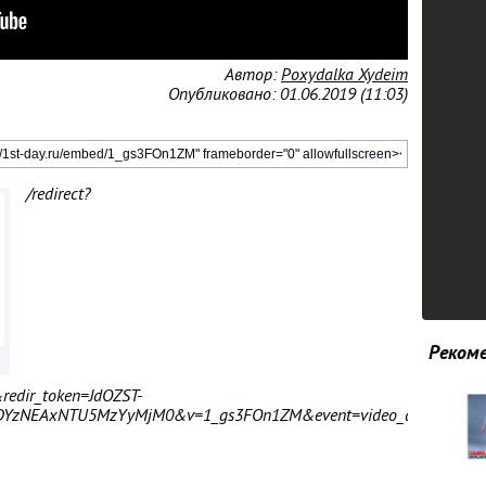
Автор:
Poxydalka Xydeim
Опубликовано: 01.06.2019 (11:03)
/redirect?
Рекоме
edir_token=JdOZST-
YzNEAxNTU5MzYyMjM0&v=1_gs3FOn1ZM&event=video_description