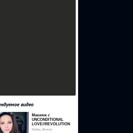
ндуемое видео
Макияж с
UNCONDITIONAL
LOVE//REVOLUTION
Dasha_Beauty