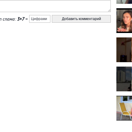
 спама:
3+7
=