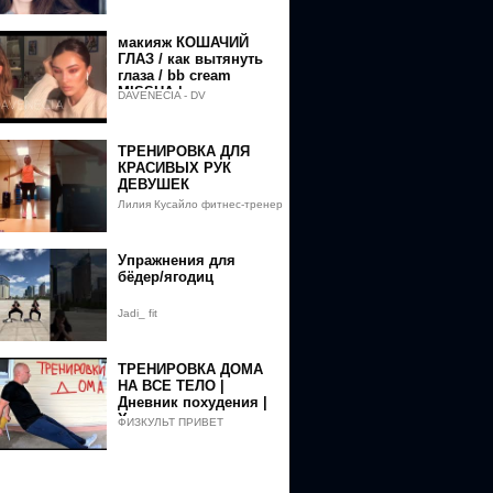
макияж КОШАЧИЙ
ГЛАЗ / как вытянуть
глаза / bb cream
MISSHA | матовая
DAVENECIA - DV
помада DOSE |
скульптор SHIK
ТРЕНИРОВКА ДЛЯ
КРАСИВЫХ РУК
ДЕВУШЕК
Лилия Кусайло фитнес-тренер
Упражнения для
бёдер/ягодиц
Jadi_ fit
ТРЕНИРОВКА ДОМА
НА ВСЕ ТЕЛО |
Дневник похудения |
Худеем вместе с
ФИЗКУЛЬТ ПРИВЕТ
ФизКульт Привет