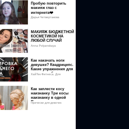
Пробую повторить
макияж глаз с
интернета❤️
Дарья Четвертакова
МАКИЯЖ БЮДЖЕТНОЙ
КОСМЕТИКОЙ НА
ЛЮБОЙ СЛУЧАЙ
Anna Polyanskaya
Как накачать ноги
девушке? Квадрицепс.
Какие упражнения для
переднего бедра
ХайТек Фитнеса. Для
делать? Биомеханика.
тренеров и домохозяек
Как заплести косу
наизнанку Три косы
наизнанку в одной
Прически для девочек
Прически для девочек