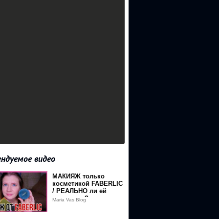
ндуемое видео
МАКИЯЖ только
EMUgo&redir_token=I5j7dXOcBCXJEAu4BLNdztD90Kd8MTU4MjY5MDIxN
косметикой FABERLIC
/ РЕАЛЬНО ли ей
краситься?
Maria Vas Blog