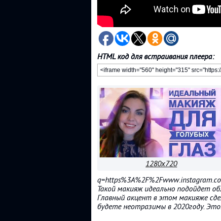
HTML код для встраивания плеера:
1280x720
q=https%3A%2F%2Fwww.instagram.co
Такой макияж идеально подойдет об
Главный акцент в этом макияже сде
будете неотразимы в 2020году. Это