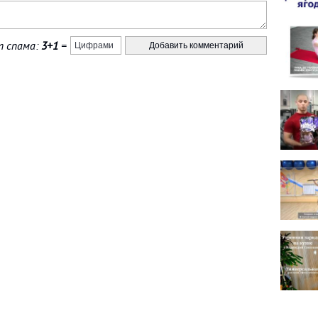
 спама:
3+1
=