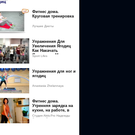
Фитнес дома.
Круговая тренировка
Лучшие Диеты
Упражнения Для
Увеличения Ягодиц
Как Накачать
Ягодичные Мышцы
Sport Lifes
[Как Нарастить
Мышечную Массу На
Упражнения для ног и
ягодиц
Anastasia Zhelannaya
Фитнес дома.
Утренняя зарядка на
кухне, на работе, в
самолете.
Студия Aktiv.Pro Надежды
Соколовой