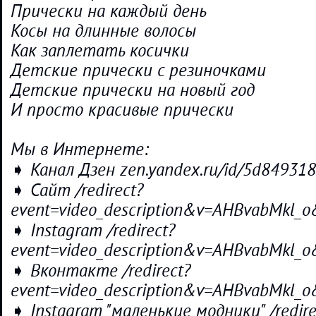
Прически на каждый день
Косы на длинные волосы
Как заплетать косички
Детские прически с резиночками
Детские прически на новый год
И просто красивые прически
Мы в Интернете:
➧ Канал Дзен zen.yandex.ru/id/5d84931
➧ Сайт /redirect?
event=video_description&v=AHBvabMkl
➧ Instagram /redirect?
event=video_description&v=AHBvabMkl
➧ Вконтакте /redirect?
event=video_description&v=AHBvabMk
➧ Instagram "маленькие модники" /redire