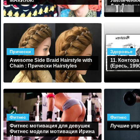
МАКИЯЖ!
Увеличени
Для Девушек
Набора Мы
Прически
Здоровье
Awesome Side Braid Hairstyle with
11. Контора
Chain : Прически Hairstyles
(Ересь, 199
Фитнес
Фитнес
Фитнес мотивация для девушек
Лучшие упр
Фитнес модели мотивация Ирина
Ирис