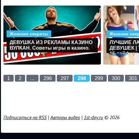
Женские секреты
Женские сек
ДЕВУШКА ИЗ РЕКЛАМЫ КАЗИНО
ЛУЧШИЕ Л
ВУЛКАН. Советы игры в казино.
ДЕВУШЕК |
15 лайфхак
нужно знат
1
2
...
296
297
298
299
300
301
Подписаться на RSS
|
Авторы видео
|
1st-day.ru
© 2026