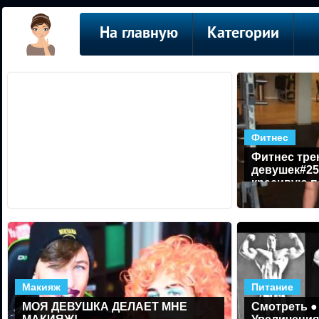
На главную
Категории
Фитнес
Фитнес тре
девушек#25
красивую п
Макияж
Питание
МОЯ ДЕВУШКА ДЕЛАЕТ МНЕ
Смотреть ●