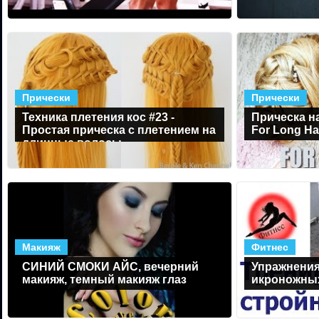
Прически
Прически
Техника плетения кос #23 -
Прическа н
Простая прическа с плетением на
For Long Hai
длинные волосы
Макияж
Фитнес
СИНИЙ СМОКИ АЙС, вечерний
Упражнения 
макияж, темный макияж глаз
икроножны