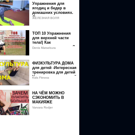
Упражнения для
ягодиц и бедер в
домашних условиях.
Фитнес девушки
ЖЕЛЕЗНАЯ ВОЛЯ
ТОП 10 Упражнения
для верхней части
тела!| Как
тренироваться дома?
Denis Matsebura
Как работать с
фитнесс резинками?
ФИЗКУЛЬТУРА ДОМА
для детей -Интересная
тренировка для детей
Упражнения для детей
Kids Fitness
в домашних условиях
НА ЧЁМ МОЖНО
СЭКОНОМИТЬ В
МАКИЯЖЕ
Varvara Rodjer