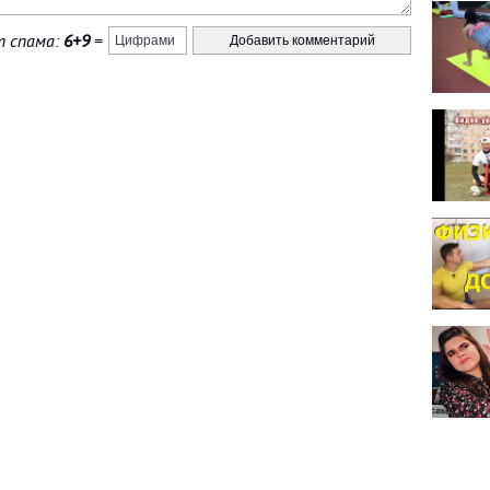
 спама:
6+9
=