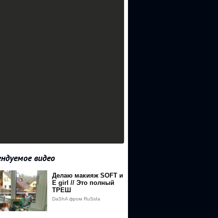
ндуемое видео
Делаю макияж SOFT и
E girl // Это полный
ТРЕШ
DaShA фром RuSsIa