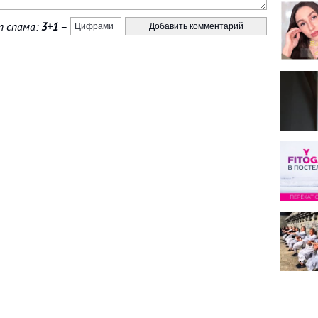
 спама:
3+1
=