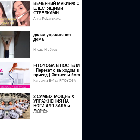
ВЕЧЕРНИЙ МАКИЯЖ С
БЛЕСТЯЩИМИ
СТРЕЛКАМИ
Anna Polyanskaya
делай упражнения
дома
Инсаф Игебаев
FITOYOGA В ПОСТЕЛИ
| Перекат с выходом в
присед | Фитнес и йога
дома для начинающих
Катерина Буйда FITOYOGA
2 САМЫХ МОЩНЫХ
УПРАЖНЕНИЯ НА
НОГИ ДЛЯ ЗАЛА и
ДОМА
ATLETIZM