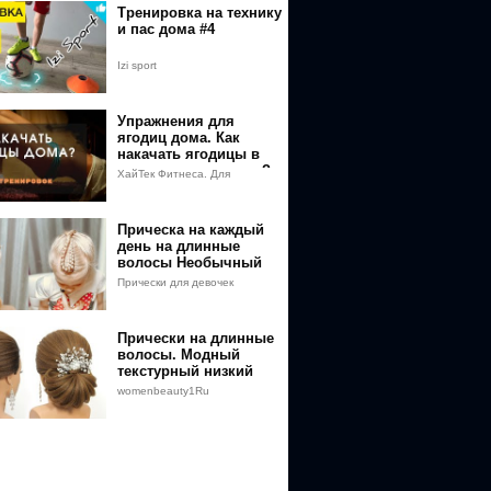
Тренировка на технику
и пас дома #4
Izi sport
Упражнения для
ягодиц дома. Как
накачать ягодицы в
домашних условиях?
ХайТек Фитнеса. Для
Техника упражнений.
тренеров и домохозяек
Прическа на каждый
день на длинные
волосы Необычный
дракончик
Прически для девочек
Прически на длинные
волосы. Модный
текстурный низкий
пучок.
womenbeauty1Ru