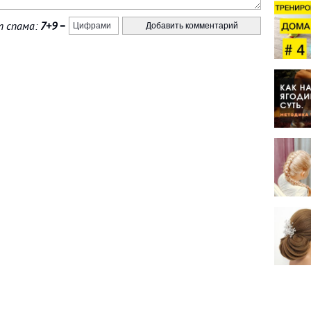
 спама:
7+9
=