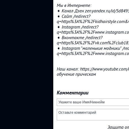
Мы в Интернете:
➧ Канал Дзен zen.yandex.ru/id/5d84
➧ Сайт /redirect?
q=https%3A%2F%2Fkidhairstyle.com
➧ Instagram /redirect?
q=https%3A%2F%2Fwww.instagram.c
➧ Вконтакте /redirect?
q=https%3A%2F%2Fvk.com%2Fclub18
➧ Instagram "маленькие модники" /red
q=https%3A%2F%2Fwww.instagram.c
Наш канал: https://www.youtube.com
обучение прическам
Комментарии
Защита от