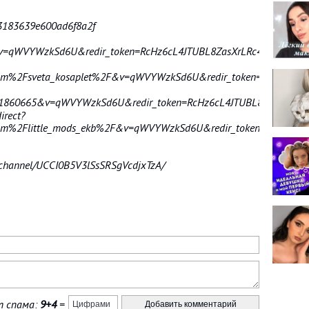
93183639e600ad6f8a2f
&v=qWVYWzkSd6U&redir_token=RcHz6cL4JTUBL8ZasXrLRc4G_6h8MT
om%2Fsveta_kosaplet%2F&v=qWVYWzkSd6U&redir_token=RcHz6cL4
1860665&v=qWVYWzkSd6U&redir_token=RcHz6cL4JTUBL8ZasXrLRc
irect?
om%2Flittle_mods_ekb%2F&v=qWVYWzkSd6U&redir_token=RcHz6cL
/channel/UCCI0B5V3lSsSRSgVcdjxTzA/
 спама:
9+4
=