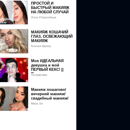
ПРОСТОЙ И
БЫСТРЫЙ МАКИЯЖ
НА ЛЮБОЙ СЛУЧАЙ
Anna Polyanskaya
U4NzUyODYzOUAxNTg3NDQyMjM5&event=video_description
JTUBL8ZasXrLRc4G_6h8MTU4NzUyODYzOUAxNTg3NDQyMjM5&event=vi
МАКИЯЖ КОШАЧИЙ
ГЛАЗ, ОСВЕЖАЮЩИЙ
МАКИЯЖ
4G_6h8MTU4NzUyODYzOUAxNTg3NDQyMjM5&event=video_descriptio
Ксения Шапор
4JTUBL8ZasXrLRc4G_6h8MTU4NzUyODYzOUAxNTg3NDQyMjM5&event=v
Моя ИДЕАЛЬНАЯ
девушка и мой
ПЕРВЫЙ КЕКС! ||
Полукровка.
Полукровка.
Макияж пошагово/
вечерний макияж/
свадебный макияж/
растушеванная
Maria Sit
стрелка/ Будни
визажиста