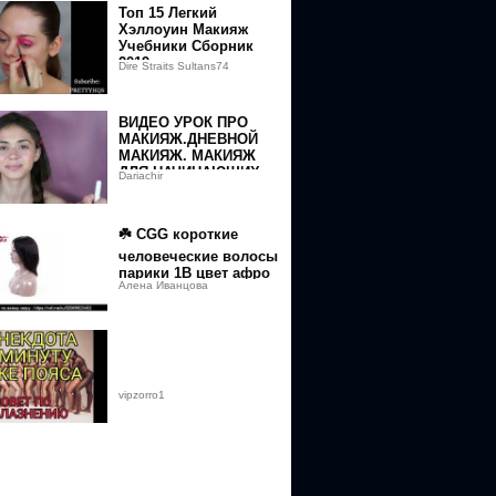
косметики | EH
Топ 15 Легкий
Хэллоуин Макияж
Учебники Сборник
2019
Dire Straits Sultans74
ВИДЕО УРОК ПРО
МАКИЯЖ.ДНЕВНОЙ
МАКИЯЖ. МАКИЯЖ
ДЛЯ НАЧИНАЮЩИХ.
Dariachir
МАКИЯЖ С 0
☘️ CGG короткие
человеческие волосы
парики 1B цвет афро
Алена Иванцова
прямые парики для
женщин перуанские
прямые
vipzorro1