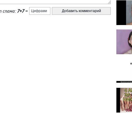
 спама:
7+7
=