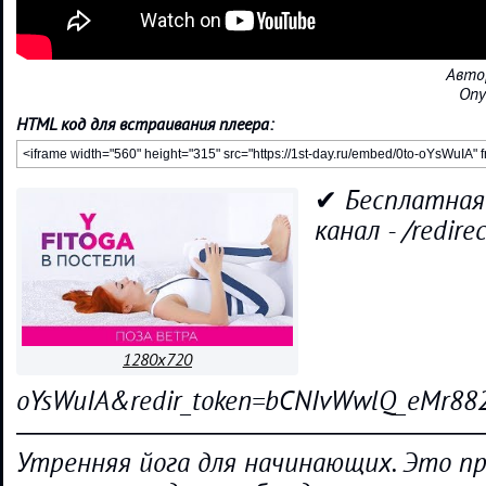
Авто
Опу
HTML код для встраивания плеера:
✔ Бесплатная
канал - /redire
1280x720
oYsWuIA&redir_token=bCNIvWwlQ_eMr8
―――――――――――――――――
Утренняя йога для начинающих. Это п