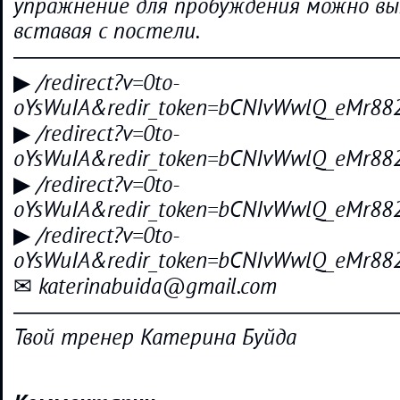
упражнение для пробуждения можно вы
вставая с постели.
―――――――――――――――――
▶ /redirect?v=0to-
oYsWuIA&redir_token=bCNIvWwlQ_eMr8
▶ /redirect?v=0to-
oYsWuIA&redir_token=bCNIvWwlQ_eMr8
▶ /redirect?v=0to-
oYsWuIA&redir_token=bCNIvWwlQ_eMr8
▶ /redirect?v=0to-
oYsWuIA&redir_token=bCNIvWwlQ_eMr88
✉ katerinabuida@gmail.com
―――――――――――――――――
Твой тренер Катерина Буйда