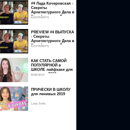
#4 Лада Кочеровская -
Секреты
Архитектурного Дела в
Калифорнии и Легко
KASTAWAYS
ли Женщинам в Этом
Бизнесе!
PREVIEW #4 ВЫПУСКА
- Секреты
Архитектурного Дела в
Калифорнии и Легко
KASTAWAYS
ли Женщинам в Этом
Бизнесе!
КАК СТАТЬ САМОЙ
ПОПУЛЯРНОЙ в
ШКОЛЕ лайфхаки для
девушек 2019
BUM BOX
ПРИЧЕСКИ В ШКОЛУ
для ленивых 2019
Lady Sofia