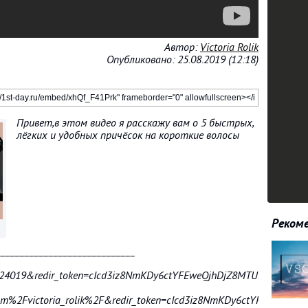
Автор:
Victoria Rolik
Опубликовано: 25.08.2019 (12:18)
Привет,в этом видео я расскажу вам о 5 быстрых,
лёгких и удобных причёсок на короткие волосы
Рекоме
_____________________________
4019&redir_token=cIcd3iz8NmKDy6ctYFEweQjhDjZ8MTU2Njc5MjYxN
m%2Fvictoria_rolik%2F&redir_token=cIcd3iz8NmKDy6ctYFEweQjhD