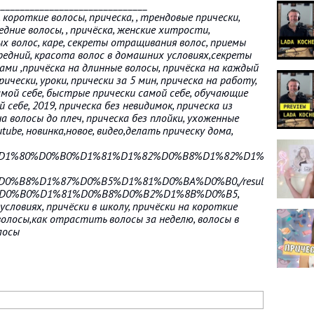
_______________________________
короткие волосы, прическа, , трендовые прически,
едние волосы, , причёска, женские хитрости,
х волос, каре, секреты отращивания волос, приемы
, средний, красота волос в домашних условиях,секреты
ками ,причёска на длинные волосы, причёска на каждый
рически, уроки, прически за 5 мин, прическа на работу,
самой себе, быстрые прически самой себе, обучающие
 себе, 2019, прическа без невидимок, прическа из
на волосы до плеч, прическа без плойки, ухоженные
tube, новинка,новое, видео,делать прическу дома,
2%D1%80%D0%B0%D1%81%D1%82%D0%B8%D1%82%D1%8C,
%D0%B8%D1%87%D0%B5%D1%81%D0%BA%D0%B0,/results?
0%D0%B0%D1%81%D0%B8%D0%B2%D1%8B%D0%B5,
словиях, причёски в школу, причёски на короткие
волосы,как отрастить волосы за неделю, волосы в
лосы