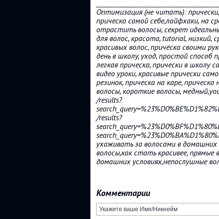
___________________________________
Оптимизация (не читать): прически, 
прическа самой себе,лайфхаки, на ср
отрастить волосы, секрет идеальны
для волос, красота, tutorial, низкий
красивых волос, причёска своими ру
день в школу, уход, простой способ п
легкая прическа, прически в школу 
видео уроки, красивые прически самой
резинок, прическа на каре, прическа 
волосы, короткие волосы, медный,you
/results?
search_query=%23%D0%BE%D1%8
/results?
search_query=%23%D0%BF%D1%80
search_query=%23%D0%BA%D1%8
ухаживать за волосами в домашних у
волосы,как стать красивее, прямые 
домашних условиях,непослушные во
Комментарии