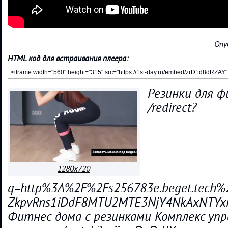
Опу
HTML код для встраивания плеера:
Резинки для ф
/redirect?
1280x720
q=http%3A%2F%2Fs256783e.beget.tech%2
ZkpvRns1iDdF8MTU2MTE3NjY4NkAxNTY
Фитнес дома с резинками Комплекс упр