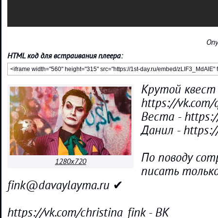
Опу
HTML код для встраивания плеера:
Крутой квест 
https://vk.com/
Веста - https:
Данил - https:/
По поводу со
1280x720
писать тольк
fink@davaylayma.ru ✔
https://vk.com/christina_fink - ВК