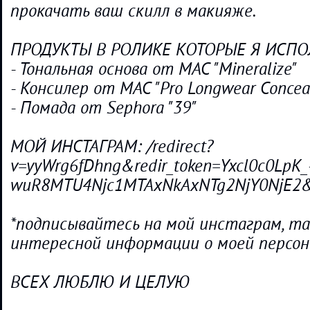
прокачать ваш скилл в макияже.
ПРОДУКТЫ В РОЛИКЕ КОТОРЫЕ Я ИСПО
- Тональная основа от MAC "Mineralize"
- Консилер от MAC "Pro Longwear Concea
- Помада от Sephora "39"
МОЙ ИНСТАГРАМ: /redirect?
v=yyWrg6fDhng&redir_token=Yxcl0c0LpK
wuR8MTU4Njc1MTAxNkAxNTg2NjY0NjE2&ev
*подписывайтесь на мой инстаграм, та
интересной информации о моей персон
ВСЕХ ЛЮБЛЮ И ЦЕЛУЮ