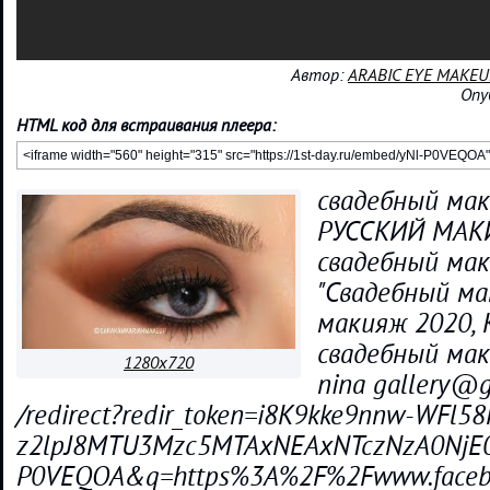
Автор:
ARABIC EYE MAKEU
Опу
HTML код для встраивания плеера:
свадебный мак
РУССКИЙ МАК
свадебный мак
"Свадебный ма
макияж 2020, 
свадебный ма
1280x720
nina gallery@
/redirect?redir_token=i8K9kke9nnw-WFl
z2lpJ8MTU3Mzc5MTAxNEAxNTczNzA0NjE
P0VEQOA&q=https%3A%2F%2Fwww.facebook