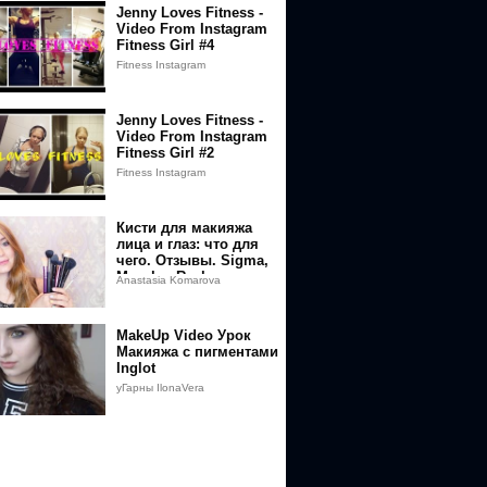
Jenny Loves Fitness -
Video From Instagram
Fitness Girl #4
Fitness Instagram
Jenny Loves Fitness -
Video From Instagram
Fitness Girl #2
Fitness Instagram
Кисти для макияжа
лица и глаз: что для
чего. Отзывы. Sigma,
Morphe, Real
Anastasia Komarova
Techniques, Essence
MakeUp Video Урок
Макияжа с пигментами
Inglot
уГарны IlonaVera