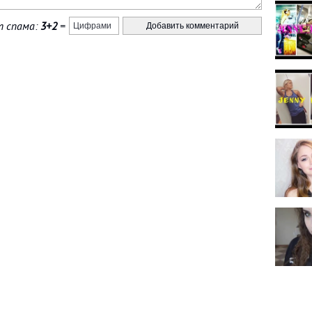
 спама:
3+2
=