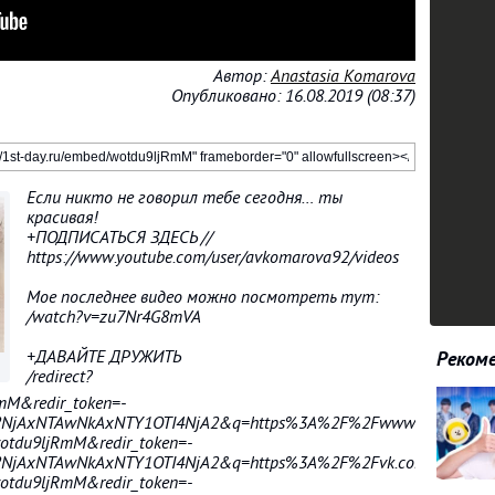
Автор:
Anastasia Komarova
Опубликовано: 16.08.2019 (08:37)
Если никто не говорил тебе сегодня… ты
красивая!
+ПОДПИСАТЬСЯ ЗДЕСЬ //
https://www.youtube.com/user/avkomarova92/videos
Мое последнее видео можно посмотреть тут:
/watch?v=zu7Nr4G8mVA
+ДАВАЙТЕ ДРУЖИТЬ
Рекоме
/redirect?
mM&redir_token=-
2NjAxNTAwNkAxNTY1OTI4NjA2&q=https%3A%2F%2Fwww.instagram.
wotdu9ljRmM&redir_token=-
NjAxNTAwNkAxNTY1OTI4NjA2&q=https%3A%2F%2Fvk.com%2Fmua.a
wotdu9ljRmM&redir_token=-