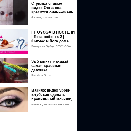
acy
Стрижка снимает
видео Одна она
красится очень-очень
красивый макияж и
басики, и,компания
очень красивый наряд
на бал с
FITOYOGA В ПОСТЕЛИ
| Поза ребенка 2 |
Фитнес и йога дома
Катерина Буйда FITOYOGA
За 5 минут макияж/
самая красивая
девушка
Razalina Show
макияж видео уроки
ютуб, как сделать
правильный макияж,
макияж видео уроки
макияж для азиатских глаз
онлайн