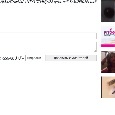
NjAxNTAwNkAxNTY1OTI4NjA2&q=https%3A%2F%2Ft.me%2Fteleliter
 спама:
3+7
=