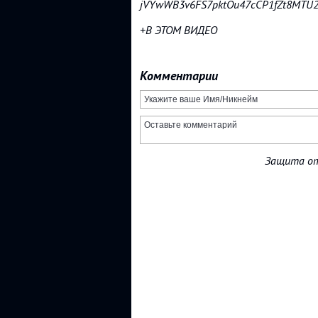
jVYwWB3v6FS7pktOu47cCP1fZt8MTU2
+В ЭТОМ ВИДЕО
Комментарии
Защита от