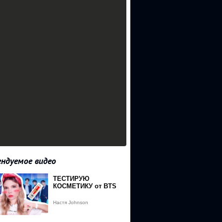
ндуемое видео
ТЕСТИРУЮ
КОСМЕТИКУ от BTS
com%2Fmua_anastasia%2F
Настя Johnson
nastasia