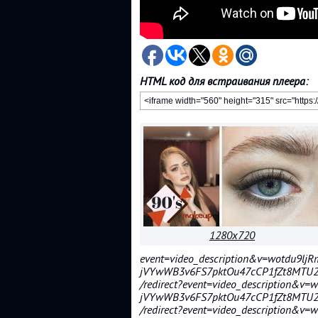
HTML код для встраивания плеера:
1280x720
event=video_description&v=wotdu9ljR
jVYwWB3v6FS7pktOu47cCP1fZt8MTU
/redirect?event=video_description&v=
jVYwWB3v6FS7pktOu47cCP1fZt8MTU2
/redirect?event=video_description&v=