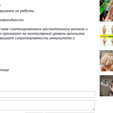
?
арушение их работы.
 инвалидности.
снове синтезированного растительного волокна и
н проникает на молекулярный уровень организма
повышает сопротивляемость иммунитета и
 пище