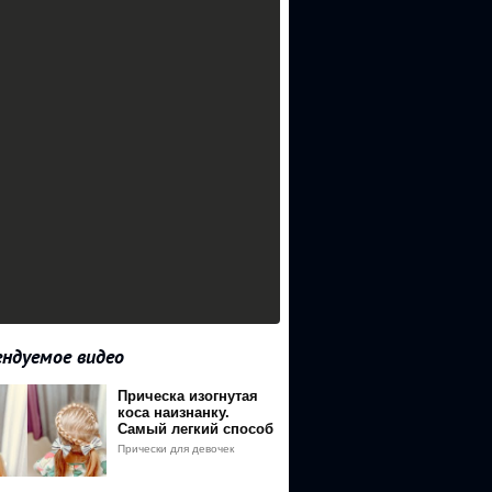
ндуемое видео
Прическа изогнутая
=video_description&q=http%3A%2F%2Fbit.do%2Fketo_dieta
коса наизнанку.
Самый легкий способ
плетения.
Прически для девочек