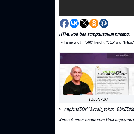
HTML код для встраивания плеера:
1280x720
v=vmpJsnd3OvY&redir_token=BbhED
Кето диета позволит Вам вернуть и