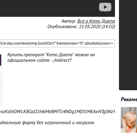
Автор:
Всё о Кето Диете
Опубликовано: 21.03.2020 (14:02)
Купить препарат "Кето Диета" можно на
официальном сайте - /redirect?
Рекоме
XmizKdihDWLK8GaD1hI6Md8MTU4NDg1MDI1MEAxNTg0NzYzODUw&event
деальную форму без ограничений и нагрузок.