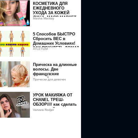
КОСМЕТИКА ДЛЯ
ЕЖЕДНЕВНОГО
УХОДА ЗА КОЖЕЙ
ЛИЦА. МАСС МАРКЕТ.
Masha Mackay
МАКИЯЖ
5 Способов БЫСТРО
Сбросить ВЕС в
Домашних Условиях!
КАК ПОХУДЕТЬ ДОМА?
ATLETIZM
Прическа на длинные
волосы. Две
французские
перекрёстные косы
Прически для девочек
УРОК МАКИЯЖА ОТ
CHANEL ТРЕШ-
ОБЗОР//// как сделать
трендовый макияж
Varvara Rodjer
этого сезона