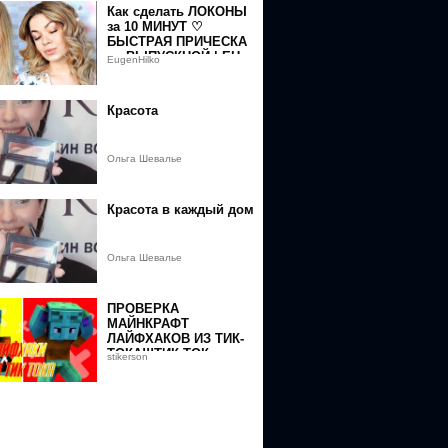
Как сделать ЛОКОНЫ
за 10 МИНУТ ♡
БЫСТРАЯ ПРИЧЕСКА
на ВЫПУСКНОЙ | EH
EugenHilko
Красота
Ольга Шевалье
Красота в каждый дом
Ольга Шевалье
ПРОВЕРКА
МАЙНКРАФТ
ЛАЙФХАКОВ ИЗ ТИК-
ТОКА!!!ТИК ТОК
stikerson
ЛАЙФХАКИ ДЛЯ
МАЙНКРАФТА!!!ТИК
ТОК