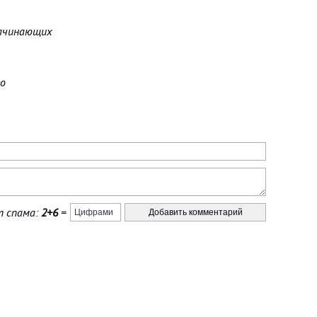
начинающих
ео
 спама:
2+6
=