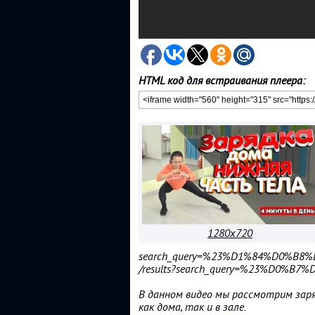
HTML код для встраивания плеера:
1280x720
search_query=%23%D1%84%D0%B8
/results?search_query=%23%D0
В данном видео мы рассмотрим зар
как дома, так и в зале.