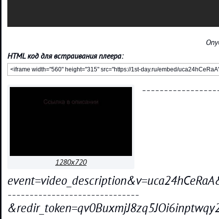
Опу
HTML код для встраивания плеера:
-----------------
1280x720
event=video_description&v=uca24hCeRaA
------------------------------
&redir_token=qv0BuxmjJ8zq5JOi6inpt