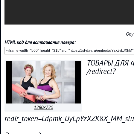
Опу
HTML код для встраивания плеера:
ТОВАРЫ ДЛЯ 
/redirect?
1280x720
redir_token=Ldpmk_UyLpYzXZK8X_MM_s