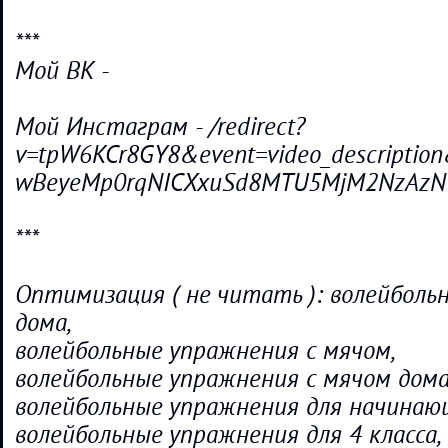
***
Мой ВК -
Мой Инстаграм - /redirect?
v=tpW6KCr8GY8&event=video_descriptio
wBeyeMp0rqNICXxuSd8MTU5MjM2NzAzN
***
Оптимизация ( не читать ): волейболь
дома,
волейбольные упражнения с мячом,
волейбольные упражнения с мячом дома
волейбольные упражнения для начинаю
волейбольные упражнения для 4 класса,