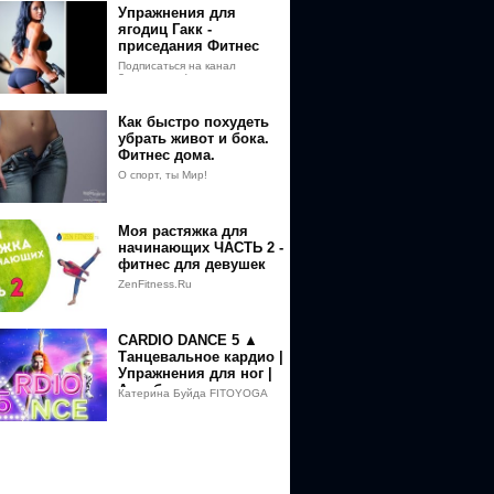
Упражнения для
ягодиц Гакк -
приседания Фитнес
мотивация
Подписаться на канал
Здоровье и Фитнес
Как быстро похудеть
убрать живот и бока.
Фитнес дома.
О спорт, ты Мир!
Моя растяжка для
начинающих ЧАСТЬ 2 -
фитнес для девушек
дома
ZenFitness.Ru
CARDIO DANCE 5 ▲
Танцевальное кардио |
Упражнения для ног |
Аэробика для
Катерина Буйда FITOYOGA
похудения дома