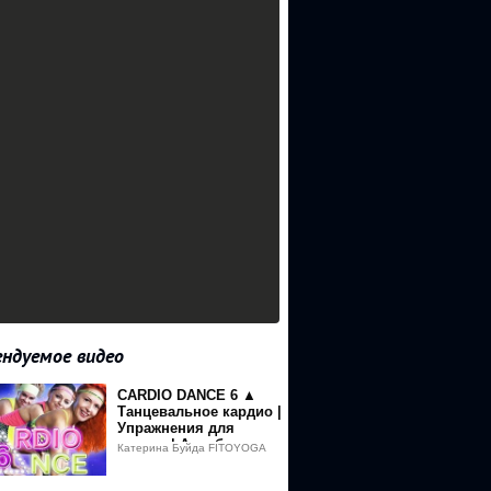
ндуемое видео
CARDIO DANCE 6 ▲
Танцевальное кардио |
Упражнения для
ягодиц | Аэробика для
Катерина Буйда FITOYOGA
похудения дома