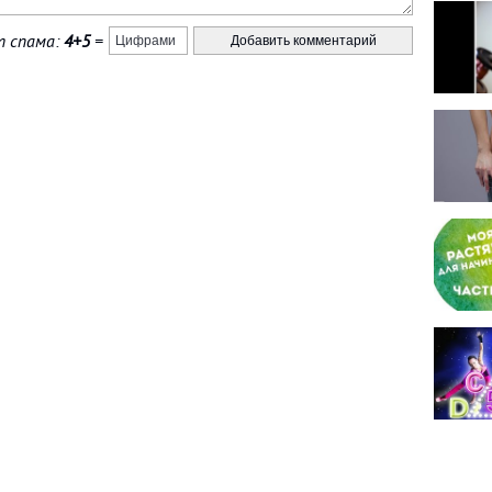
 спама:
4+5
=