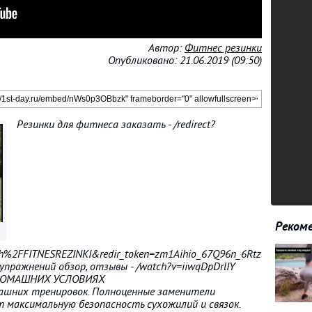
Автор:
Фитнес резинки
Опубликовано: 21.06.2019 (09:50)
Резинки для фитнеса заказать - /redirect?
Рекоме
ch%2FFITNESREZINKI&redir_token=zm1Aihio_67Q96n_6RtzbZ7mVj
пражнений обзор, отзывы - /watch?v=iiwqDpDrlIY
 ДОМАШНИХ УСЛОВИЯХ
ашних тренировок. Полноценные заменители
т максимальную безопасность сухожилий и связок.