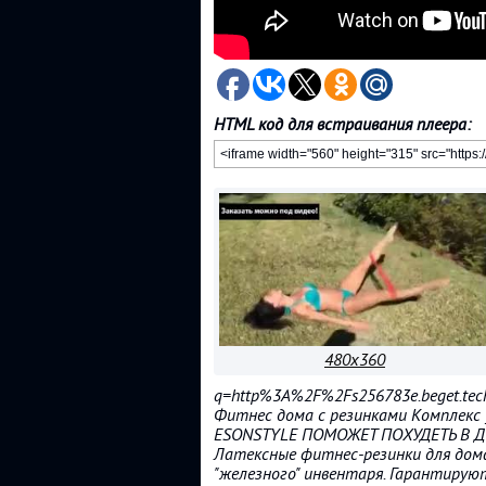
HTML код для встраивания плеера:
480x360
q=http%3A%2F%2Fs256783e.beget.te
Фитнес дома с резинками Комплекс у
ESONSTYLE ПОМОЖЕТ ПОХУДЕТЬ В
Латексные фитнес-резинки для дом
"железного" инвентаря. Гарантирую