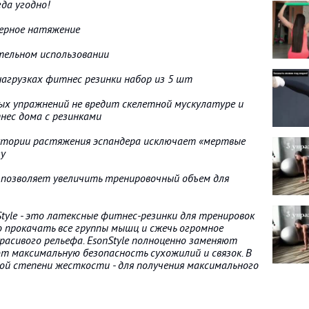
гда угодно!
мерное натяжение
тельном использовании
нагрузках фитнес резинки набор из 5 шт
ых упражнений не вредит скелетной мускулатуре и
нес дома с резинками
ектории растяжения эспандера исключает «мертвые
зу
 позволяет увеличить тренировочный объем для
tyle - это латексные фитнес-резинки для тренировок
 прокачать все группы мышц и сжечь огромное
расивого рельефа. EsonStyle полноценно заменяют
т максимальную безопасность сухожилий и связок. В
ой степени жесткости - для получения максимального