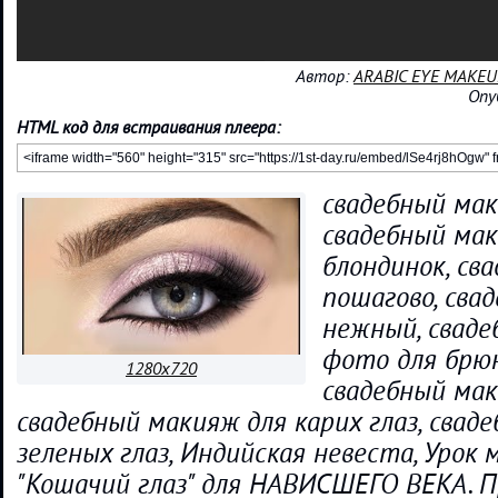
Автор:
ARABIC EYE MAKEU
Опу
HTML код для встраивания плеера:
свадебный мак
свадебный мак
блондинок, св
пошагово, сва
нежный, свад
фото для брю
1280x720
свадебный ма
свадебный макияж для карих глаз, свад
зеленых глаз, Индийская невеста, Урок
"Кошачий глаз" для НАВИСШЕГО ВЕКА. П