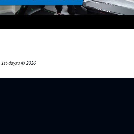
|
1st-day.ru
© 2026