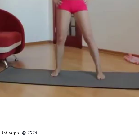
|
1st-day.ru
© 2026