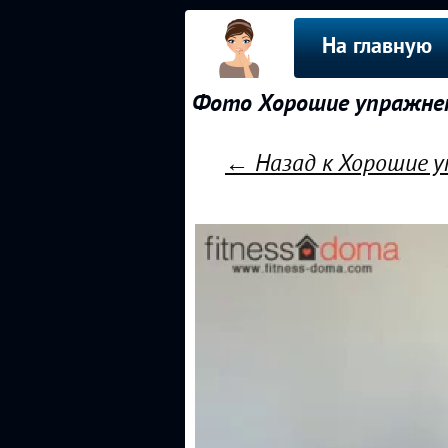
На главную
Фото Хорошие упражнен
← Назад к Хорошие у