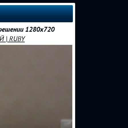
решении 1280x720
Й | RUBY