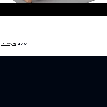
|
1st-day.ru
© 2026