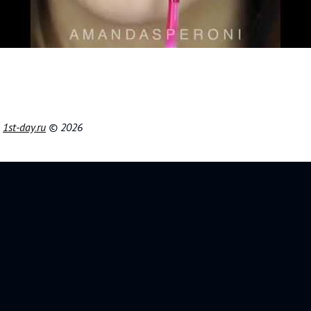
|
1st-day.ru
© 2026