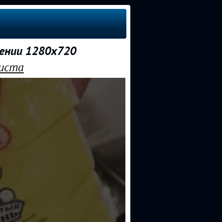
шении 1280x720
жиста