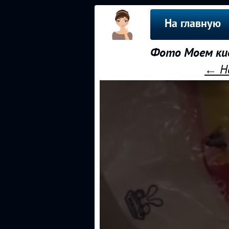
На главную
Фото Моем кис
← На