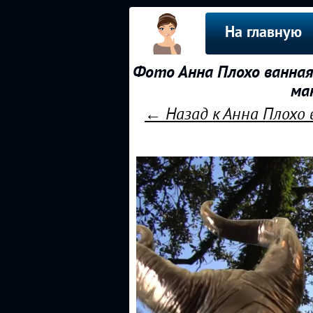
На главную
Фото Анна Плохо ванная
ма
← Назад к Анна Плохо