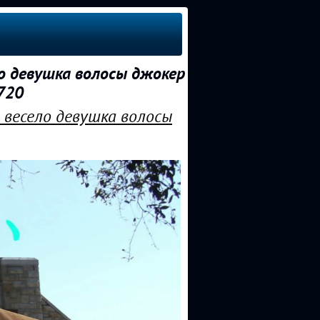
о девушка волосы джокер
720
весело девушка волосы