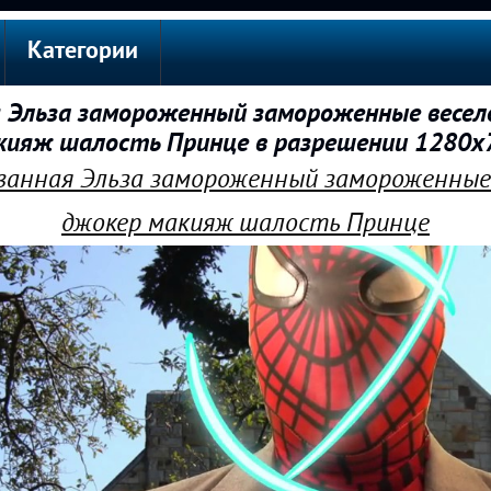
Категории
 Эльза замороженный замороженные весел
кияж шалость Принце в разрешении 1280x
 ванная Эльза замороженный замороженные 
джокер макияж шалость Принце