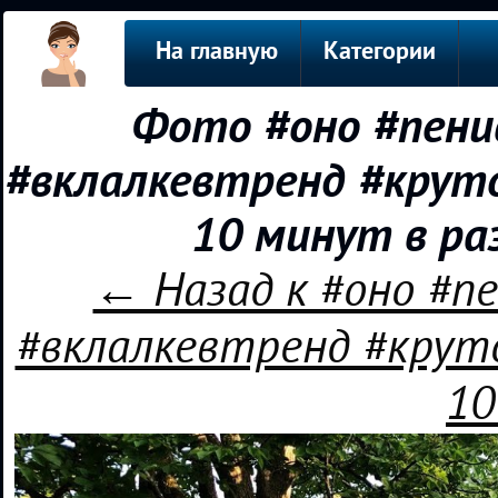
На главную
Категории
Фото #оно #пени
#вклалкевтренд #круто
10 минут в ра
← Назад к #оно #п
#вклалкевтренд #круто
10