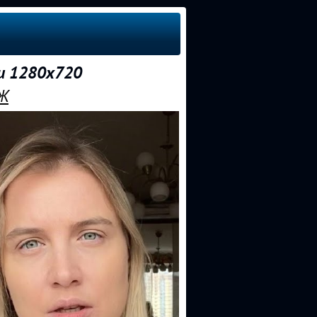
и 1280x720
Ж